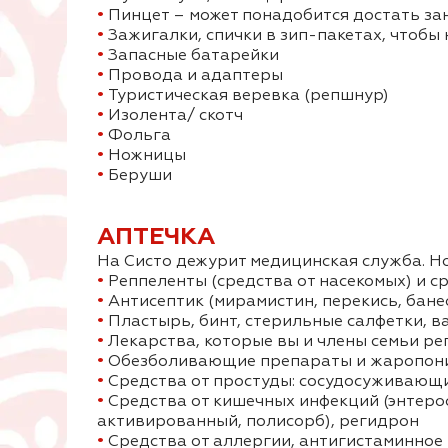
•
Пинцет – может понадобится достать за
•
Зажигалки, спички в зип-пакетах, чтобы
•
Запасные батарейки
•
Провода и адаптеры
•
Туристическая веревка (репшнур)
•
Изолента/ скотч
•
Фольга
•
Ножницы
•
Беруши
АПТЕЧКА
На Систо дежурит медицинская служба. Но
•
Реппеленты (средства от насекомых) и ср
•
Антисептик (мирамистин, перекись, бане
•
Пластырь, бинт, стерильные салфетки, 
•
Лекарства, которые вы и члены семьи р
•
Обезболивающие препараты и жаропон
•
Средства от простуды: сосудосуживающие
•
Средства от кишечных инфекций (энтеро
активированный, полисорб), регидрон
•
Средства от аллергии, антигистаминное