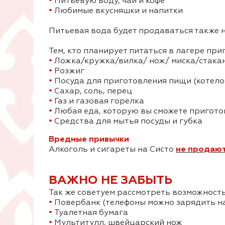
•
Питьевую воду, чай и кофе
•
Любимые вкусняшки и напитки
Питьевая вода будет продаваться также н
Тем, кто планирует питаться в лагере при
•
Ложка/кружка/вилка/ нож/ миска/стака
•
Розжиг
•
Посуда для приготовления пищи (котелок
•
Сахар, соль, перец
•
Газ и газовая горелка
•
Любая еда, которую вы сможете приготов
•
Средства для мытья посуды и губка
Вредные привычки
Алкоголь и сигареты на Систо
не продают
ВАЖНО НЕ ЗАБЫТЬ
Так же советуем рассмотреть возможность
•
Повербанк (телефоны можно зарядить н
•
Туалетная бумага
•
Мультитулл, швейцарский нож