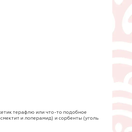
акетик терафлю или что-то подобное
смектит и лоперамид) и сорбенты (уголь