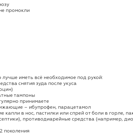
нозу
 не промокли
 лучше иметь всё необходимое под рукой:
едства снятия зуда после укуса
оцин)
ватные тампоны
егулярно принимаете
ижающие – ибупрофен, парацетамол
 капли в нос, пастилки или спрей от боли в горле, п
септики), противодиарейные средства (например, дио
 2 поколения