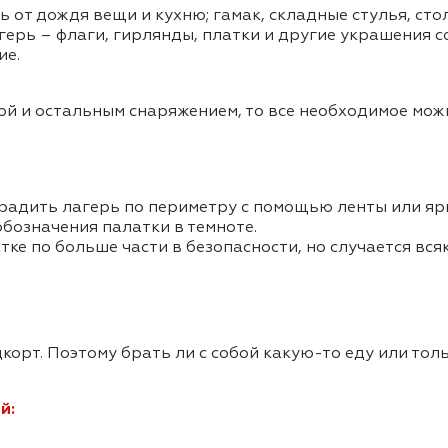
ть от дождя вещи и кухню; гамак, складные стулья, сто
герь – флаги, гирлянды, платки и другие украшения 
ие.
кой и остальным снаряжением, то все необходимое мо
градить лагерь по периметру с помощью ленты или яр
бозначения палатки в темноте.
тке по больше части в безопасности, но случается вся
орт. Поэтому брать ли с собой какую-то еду или тол
й: