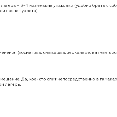
лагерь + 3-4 маленькие упаковки (удобно брать с соб
ли после туалета)
менения (косметика, смывашка, зеркальце, ватные дис
ещение. Да, кое-кто спит непосредственно в гамаках 
й лагерь.