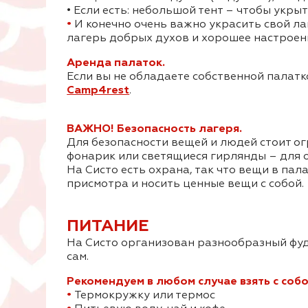
• Если есть: небольшой тент – чтобы укры
•
И конечно очень важно украсить свой ла
лагерь добрых духов и хорошее настроен
Аренда палаток.
Если вы не обладаете собственной палат
Camp4rest
.
ВАЖНО! Безопасность лагеря.
Для безопасности вещей и людей стоит о
фонарик или светящиеся гирлянды – для о
На Систо есть охрана, так что вещи в пала
присмотра и носить ценные вещи с собой.
ПИТАНИЕ
На Систо организован разнообразный фудк
сам.
Рекомендуем в любом случае взять с собо
•
Термокружку или термос