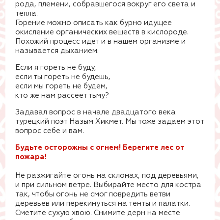
рода, племени, собравшегося вокруг его света и
тепла.
Горение можно описать как бурно идущее
окисление органических веществ в кислороде.
Похожий процесс идет и в нашем организме и
называется дыханием.
Если я гореть не буду,
если ты гореть не будешь,
если мы гореть не будем,
кто же нам рассеет тьму?
Задавал вопрос в начале двадцатого века
турецкий поэт Назым Хикмет. Мы тоже задаем этот
вопрос себе и вам.
Будьте осторожны с огнем!
Берегите лес от
пожара!
Не разжигайте огонь на склонах, под деревьями,
и при сильном ветре. Выбирайте место для костра
так, чтобы огонь не смог повредить ветви
деревьев или перекинуться на тенты и палатки.
Сметите сухую хвою. Снимите дерн на месте